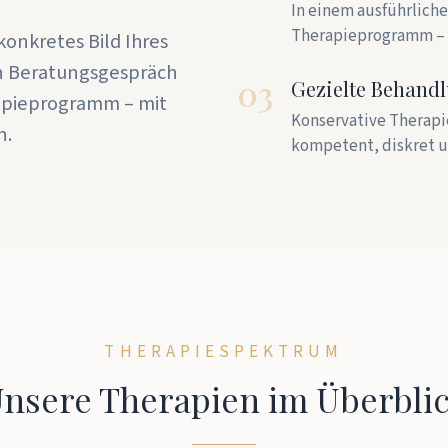
In einem ausführlich
Therapieprogramm – a
konkretes Bild Ihres
en Beratungsgespräch
03
Gezielte Behand
rapieprogramm – mit
Konservative Therapi
n.
kompetent, diskret u
THERAPIESPEKTRUM
nsere Therapien im Überbli