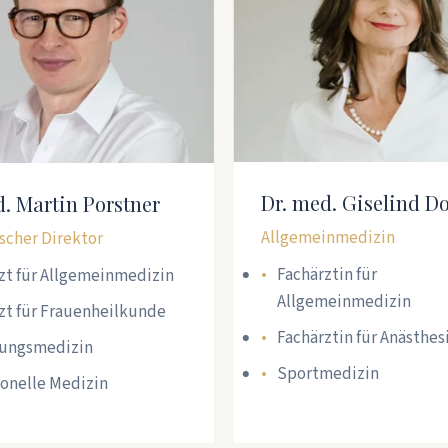
Dr. med. Giselind D
d. Martin Porstner
Allgemeinmedizin
scher Direktor
Fachärztin für
zt für Allgemeinmedizin
Allgemeinmedizin
zt für Frauenheilkunde
Fachärztin für Anästhes
rungsmedizin
Sportmedizin
onelle Medizin