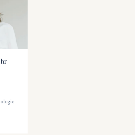
ohr
iologie