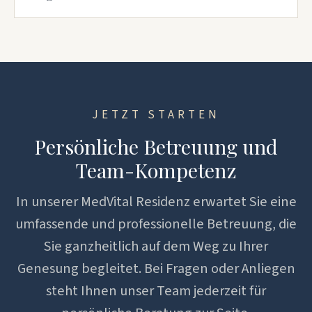
sowie sportlich aktive Menschen, die sich wieder
aktiv am Training teilzunehmen und
sportlich betätigen möchten.
Bewegungsabläufe direkt umzusetzen.
Unser Angebot richtet sich an Selbstzahler und
Kurzärmlige Shirts, Trainingshosen oder kurze
Privatversicherte aller PKV-Arten aus Tegernsee
Hosen eignen sich besonders gut.
und Umfeld sowie München und Einzugsgebiet.
Auch wenn Sie nur kurzzeitig am Tegernsee sind,
ist die Terminvereinbarung unkompliziert und
JETZT STARTEN
planbar.
Persönliche Betreuung und
Team-Kompetenz
In unserer MedVital Residenz erwartet Sie eine
umfassende und professionelle Betreuung, die
Sie ganzheitlich auf dem Weg zu Ihrer
Genesung begleitet. Bei Fragen oder Anliegen
steht Ihnen unser Team jederzeit für