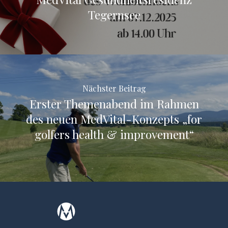
Tegernsee
Nächster Beitrag
Erster Themenabend im Rahmen
des neuen MedVital-Konzepts „for
golfers health & improvement“