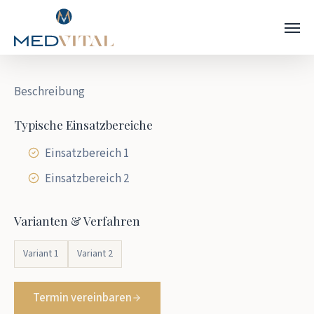
Zum
Menü
Hauptinhalt
springen
Beschreibung
Typische Einsatzbereiche
Einsatzbereich 1
Einsatzbereich 2
Varianten & Verfahren
Variant 1
Variant 2
Termin vereinbaren