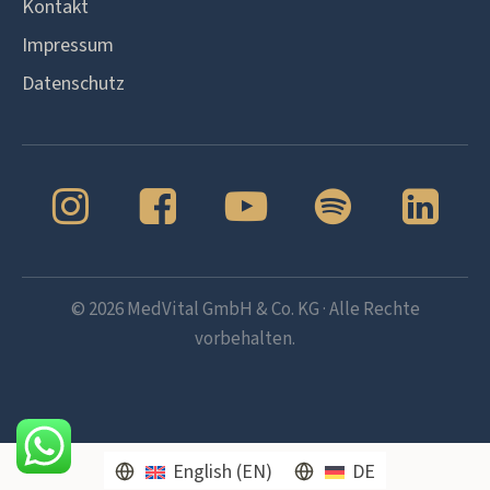
Kontakt
Impressum
Datenschutz
©
2026
MedVital GmbH & Co. KG · Alle Rechte
vorbehalten.
English
(
EN
)
DE