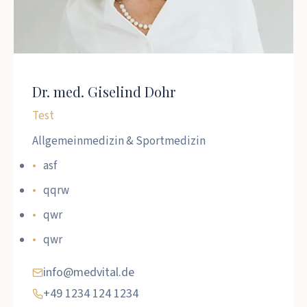
Dr. med. Giselind Dohr
Test
Allgemeinmedizin & Sportmedizin
asf
qqrw
qwr
qwr
info@medvital.de
+49 1234 124 1234