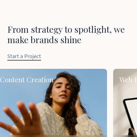
From strategy to spotlight, we
make brands shine
Start a Project
tent Creation
Web Desi